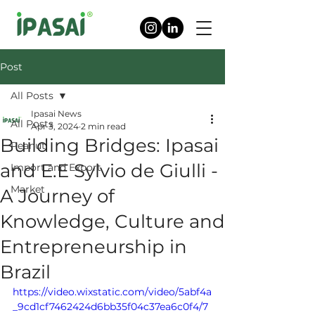
Post
All Posts
Ipasai News
All Posts
Apr 3, 2024
2 min read
Building Bridges: Ipasai
Peanut
and E.E Sylvio de Giulli -
Import and Export
Market
A Journey of
Knowledge, Culture and
Entrepreneurship in
Brazil
https://video.wixstatic.com/video/5abf4a
_9cd1cf7462424d6bb35f04c37ea6c0f4/7